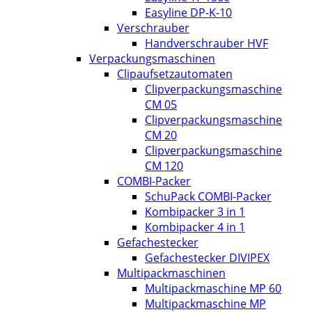
Easyline DP-K-10
Verschrauber
Handverschrauber HVF
Verpackungsmaschinen
Clipaufsetzautomaten
Clipverpackungsmaschine
CM 05
Clipverpackungsmaschine
CM 20
Clipverpackungsmaschine
CM 120
COMBI-Packer
SchuPack COMBI-Packer
Kombipacker 3 in 1
Kombipacker 4 in 1
Gefachestecker
Gefachestecker DIVIPEX
Multipackmaschinen
Multipackmaschine MP 60
Multipackmaschine MP