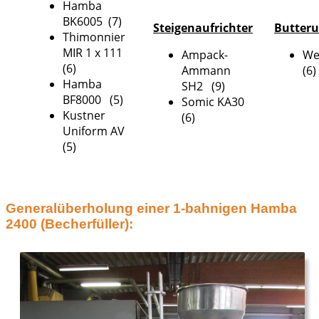
Hamba
BK6005 (7)
Steigenaufrichter
Butter
Thimonnier
MIR 1 x 111
Ampack-
We
(6)
Ammann
(6)
Hamba
SH2 (9)
BF8000 (5)
Somic KA30
Kustner
(6)
Uniform AV
(5)
Generalüberholung einer 1-bahnigen Hamba
2400 (Becherfüller):