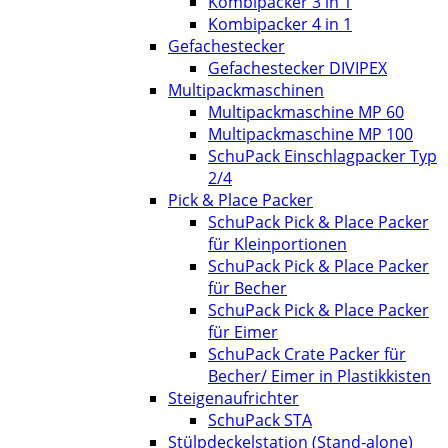
Kombipacker 3 in 1
Kombipacker 4 in 1
Gefachestecker
Gefachestecker DIVIPEX
Multipackmaschinen
Multipackmaschine MP 60
Multipackmaschine MP 100
SchuPack Einschlagpacker Typ
2/4
Pick & Place Packer
SchuPack Pick & Place Packer
für Kleinportionen
SchuPack Pick & Place Packer
für Becher
SchuPack Pick & Place Packer
für Eimer
SchuPack Crate Packer für
Becher/ Eimer in Plastikkisten
Steigenaufrichter
SchuPack STA
Stülpdeckelstation (Stand-alone)