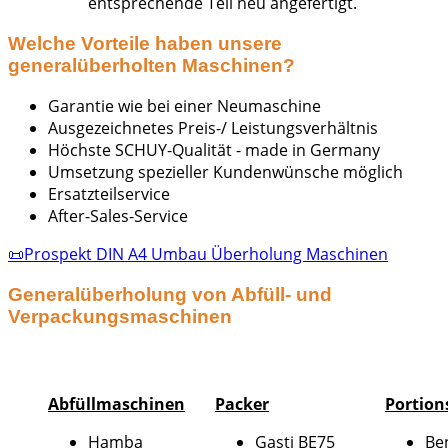
entsprechende Teil neu angefertigt.
Welche Vorteile haben unsere
generalüberholten Maschinen?
Garantie wie bei einer Neumaschine
Ausgezeichnetes Preis-/ Leistungsverhältnis
Höchste SCHUY-Qualität - made in Germany
Umsetzung spezieller Kundenwünsche möglich
Ersatzteilservice
After-Sales-Service
📜Prospekt DIN A4 Umbau Überholung Maschinen
Generalüberholung von Abfüll- und
Verpackungsmaschinen
Abfüllmaschinen
Packer
Portio
Hamba
Gasti BE75
Be