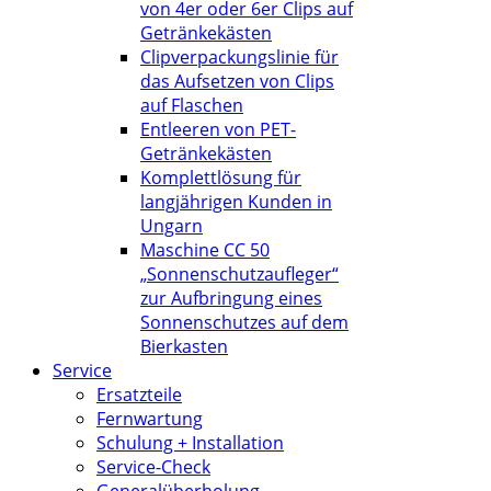
von 4er oder 6er Clips auf
Getränkekästen
Clipverpackungslinie für
das Aufsetzen von Clips
auf Flaschen
Entleeren von PET-
Getränkekästen
Komplettlösung für
langjährigen Kunden in
Ungarn
Maschine CC 50
„Sonnenschutzaufleger“
zur Aufbringung eines
Sonnenschutzes auf dem
Bierkasten
Service
Ersatzteile
Fernwartung
Schulung + Installation
Service-Check