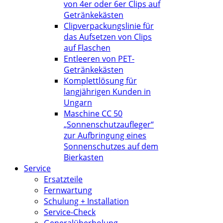
von 4er oder 6er Clips auf
Getränkekästen
Clipverpackungslinie für
das Aufsetzen von Clips
auf Flaschen
Entleeren von PET-
Getränkekästen
Komplettlösung für
langjährigen Kunden in
Ungarn
Maschine CC 50
„Sonnenschutzaufleger“
zur Aufbringung eines
Sonnenschutzes auf dem
Bierkasten
Service
Ersatzteile
Fernwartung
Schulung + Installation
Service-Check