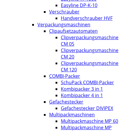
Easyline DP-K-10
Verschrauber
Handverschrauber HVF
Verpackungsmaschinen
Clipaufsetzautomaten
Clipverpackungsmaschine
CM 05
Clipverpackungsmaschine
CM 20
Clipverpackungsmaschine
CM 120
COMBI-Packer
SchuPack COMBI-Packer
Kombipacker 3 in 1
Kombipacker 4 in 1
Gefachestecker
Gefachestecker DIVIPEX
Multipackmaschinen
Multipackmaschine MP 60
Multipackmaschine MP