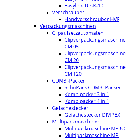
Easyline DP-K-10
Verschrauber
Handverschrauber HVF
Verpackungsmaschinen
Clipaufsetzautomaten
Clipverpackungsmaschine
CM 05
Clipverpackungsmaschine
CM 20
Clipverpackungsmaschine
CM 120
COMBI-Packer
SchuPack COMBI-Packer
Kombipacker 3 in 1
Kombipacker 4 in 1
Gefachestecker
Gefachestecker DIVIPEX
Multipackmaschinen
Multipackmaschine MP 60
Multipackmaschine MP