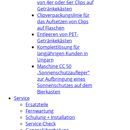
von 4er oder 6er Clips auf
Getränkekästen
Clipverpackungslinie für
das Aufsetzen von Clips
auf Flaschen
Entleeren von PET-
Getränkekästen
Komplettlösung für
langjährigen Kunden in
Ungarn
Maschine CC 50
„Sonnenschutzaufleger“
zur Aufbringung eines
Sonnenschutzes auf dem
Bierkasten
Service
Ersatzteile
Fernwartung
Schulung + Installation
Service-Check