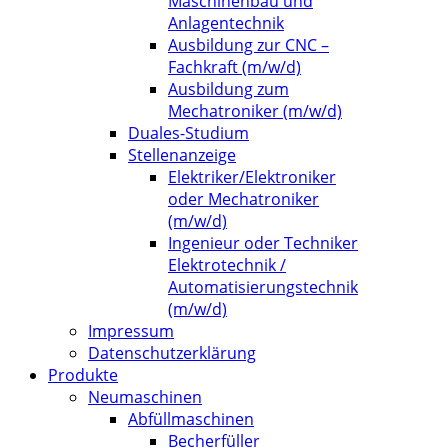
Maschinenbau und
Anlagentechnik
Ausbildung zur CNC –
Fachkraft (m/w/d)
Ausbildung zum
Mechatroniker (m/w/d)
Duales-Studium
Stellenanzeige
Elektriker/Elektroniker
oder Mechatroniker
(m/w/d)
Ingenieur oder Techniker
Elektrotechnik /
Automatisierungstechnik
(m/w/d)
Impressum
Datenschutzerklärung
Produkte
Neumaschinen
Abfüllmaschinen
Becherfüller