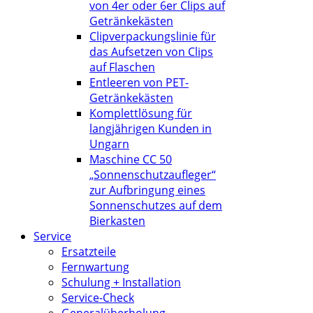
von 4er oder 6er Clips auf
Getränkekästen
Clipverpackungslinie für
das Aufsetzen von Clips
auf Flaschen
Entleeren von PET-
Getränkekästen
Komplettlösung für
langjährigen Kunden in
Ungarn
Maschine CC 50
„Sonnenschutzaufleger“
zur Aufbringung eines
Sonnenschutzes auf dem
Bierkasten
Service
Ersatzteile
Fernwartung
Schulung + Installation
Service-Check