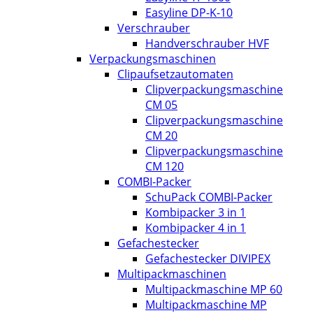
Easyline DP-K-10
Verschrauber
Handverschrauber HVF
Verpackungsmaschinen
Clipaufsetzautomaten
Clipverpackungsmaschine
CM 05
Clipverpackungsmaschine
CM 20
Clipverpackungsmaschine
CM 120
COMBI-Packer
SchuPack COMBI-Packer
Kombipacker 3 in 1
Kombipacker 4 in 1
Gefachestecker
Gefachestecker DIVIPEX
Multipackmaschinen
Multipackmaschine MP 60
Multipackmaschine MP